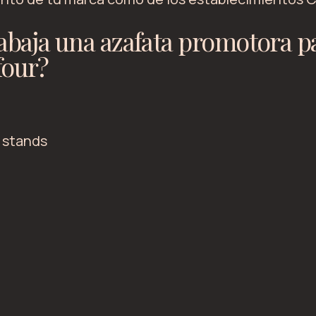
abaja una azafata promotora p
four?
 stands