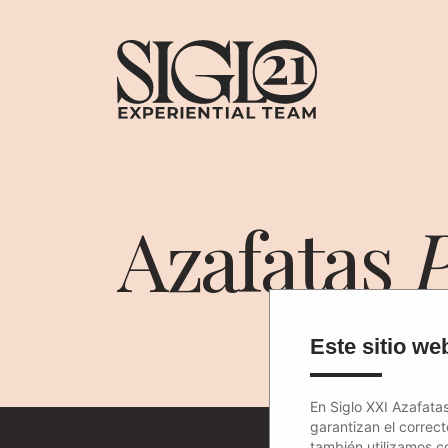
Azafatas
P
Este sitio web
En Siglo XXI Azafatas
garantizan el correc
también utilizamos c