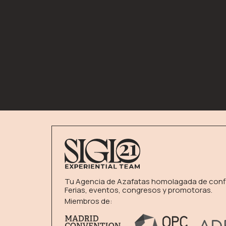
Tu Agencia de Azafatas homolagada de conf
Ferias, eventos, congresos y promotoras.
Miembros de: