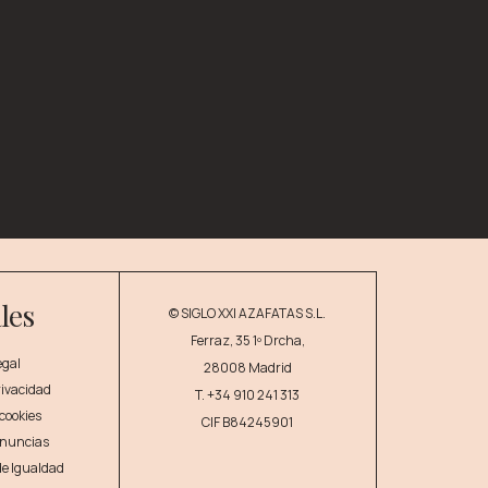
les
© SIGLO XXI AZAFATAS S.L.
Ferraz, 35 1º Drcha,
egal
28008 Madrid
privacidad
T.
+34 910 241 313
 cookies
CIF B84245901
enuncias
 de Igualdad