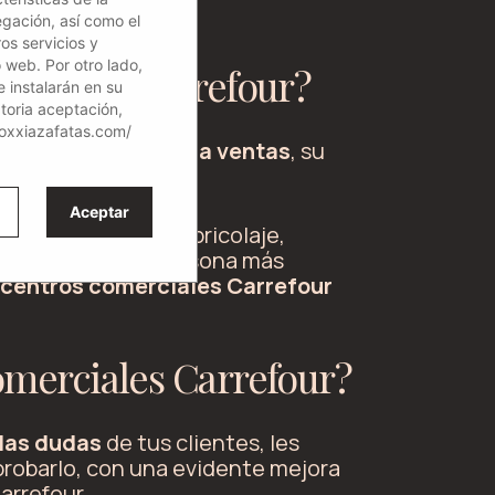
egación, así como el
os servicios y
o web. Por otro lado,
erciales Carrefour?
e instalarán en su
atoria aceptación,
loxxiazafatas.com/
erfil más
orientado a ventas
, su
Aceptar
ción, decoración, bricolaje,
s encontrar a la persona más
centros comerciales Carrefour
omerciales Carrefour?
 las dudas
de tus clientes, les
probarlo, con una evidente mejora
arrefour.