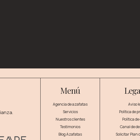
Menú
Lega
Agencia de azafatas
Aviso l
ianza.
Servicios
Política de 
Nuestros clientes
Política de
Testimonios
Canal de d
Blog Azafatas
Solicitar Plan