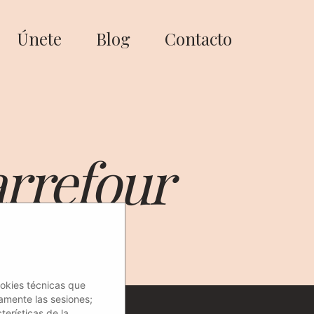
Únete
Blog
Contacto
rrefour
ookies técnicas que
amente las sesiones;
erísticas de la